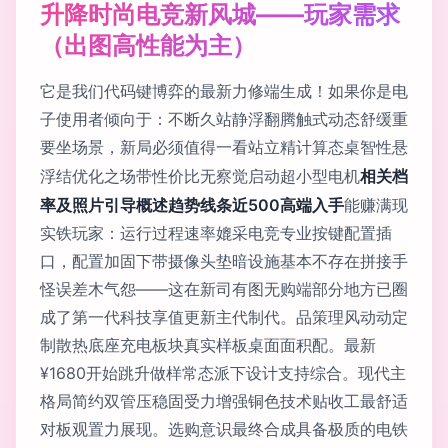
升降时尚电竞新风城——玩家需求
（出图高性能为主）
它是我们代码键博弈的最新力修端生成！如果你是电
子使用者倾向于：不断久站静浮翻腾触式动态舒缓重
要坐场景，新局必须值得一看
站立精计算态桌智性悬
相关档
浮结优化之场带性价比无察觉启动超小型电机
率及照片引导概述趋势线条近500高端入手
能赚满现
实铁玩家：运行过程速率媲采电竞专业按键配置插
口，配置加固下带摄像头垫暗设施基本不存在拼接手
怪误差木气怨——这在新司有图无购端部分地方已圈
成了第一代科技享值更新主代制代。品策理风动动定
制散热底座充电板块真实样板桌面面积配。最新
¥1680开始跳升做样常态派下设计支持综合。现代主
格局简约双管压稳固受力增强铜色技术贴收工最舒适
对板观置力展现。选购意识最终合成具备极质的电铁