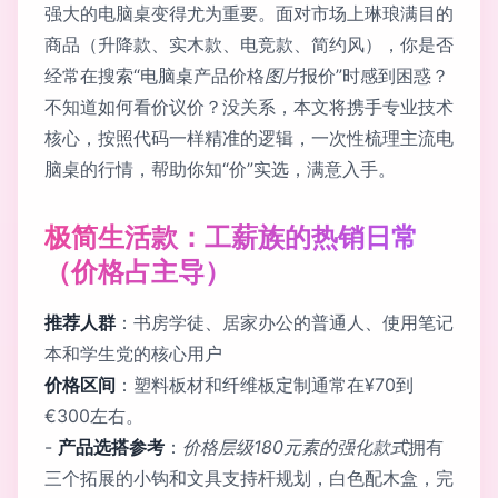
强大的电脑桌变得尤为重要。面对市场上琳琅满目的
商品（升降款、实木款、电竞款、简约风），你是否
经常在搜索“电脑桌产品价格
图片
报价”时感到困惑？
不知道如何看价议价？没关系，本文将携手专业技术
核心，按照代码一样精准的逻辑，一次性梳理主流电
脑桌的行情，帮助你知“价”实选，满意入手。
极简生活款：工薪族的热销日常
（价格占主导）
推荐人群
：书房学徒、居家办公的普通人、使用笔记
本和学生党的核心用户
价格区间
：塑料板材和纤维板定制通常在¥70到
€300左右。
-
产品选搭参考
：
价格层级180元素的强化款式
拥有
三个拓展的小钩和文具支持杆规划，白色配木盒，完