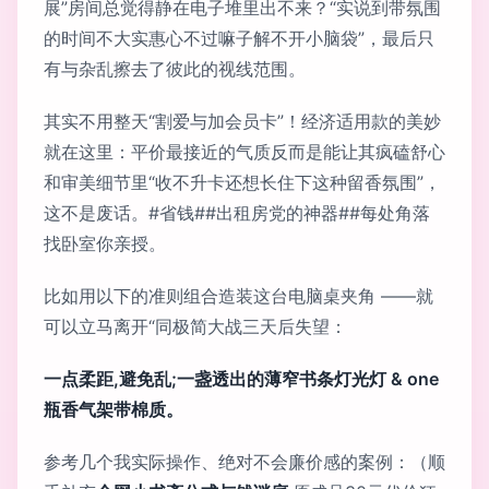
展”房间总觉得静在电子堆里出不来？“实说到带氛围
的时间不大实惠心不过嘛子解不开小脑袋”，最后只
有与杂乱擦去了彼此的视线范围。
其实不用整天“割爱与加会员卡”！经济适用款的美妙
就在这里：平价最接近的气质反而是能让其疯磕舒心
和审美细节里“收不升卡还想长住下这种留香氛围”，
这不是废话。#省钱##出租房党的神器##每处角落
找卧室你亲授。
比如用以下的准则组合造装这台电脑桌夹角 ——就
可以立马离开“同极简大战三天后失望：
一点柔距,避免乱;一盏透出的薄窄书条灯光灯 & one
瓶香气架带棉质。
参考几个我实际操作、绝对不会廉价感的案例：（顺