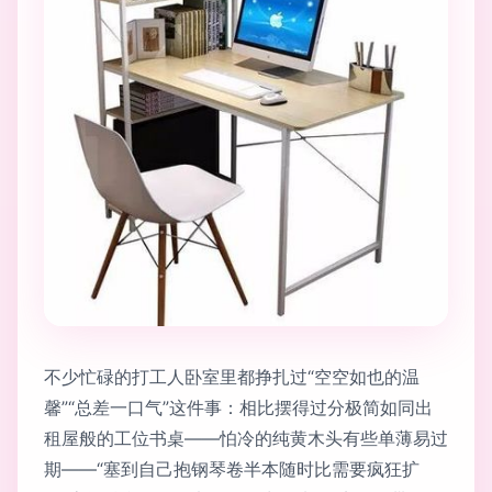
不少忙碌的打工人卧室里都挣扎过“空空如也的温
馨”“总差一口气”这件事：相比摆得过分极简如同出
租屋般的工位书桌——怕冷的纯黄木头有些单薄易过
期——“塞到自己抱钢琴卷半本随时比需要疯狂扩